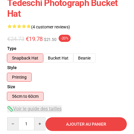
Tedeschi Photograph Bucket
Hat
(4 customer reviews)
€24.73
€19.78
-20%
$21.50
Type
Snapback Hat
Bucket Hat
Beanie
Style
Printing
Size
56cm to 60cm
Voir le guide des tailles
Quantity
AJOUTER AU PANIER