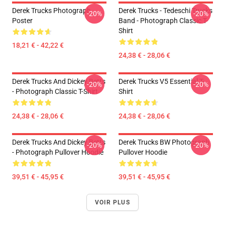
Derek Trucks Photograph
Derek Trucks - Tedeschi Trucks
-20%
-20%
Poster
Band - Photograph Classic T-
Shirt
18,21 € - 42,22 €
24,38 € - 28,06 €
Derek Trucks And Dickey Betts
Derek Trucks V5 Essential T-
-20%
-20%
- Photograph Classic T-Shirt
Shirt
24,38 € - 28,06 €
24,38 € - 28,06 €
Derek Trucks And Dickey Betts
Derek Trucks BW Photograph
-20%
-20%
- Photograph Pullover Hoodie
Pullover Hoodie
39,51 € - 45,95 €
39,51 € - 45,95 €
VOIR PLUS