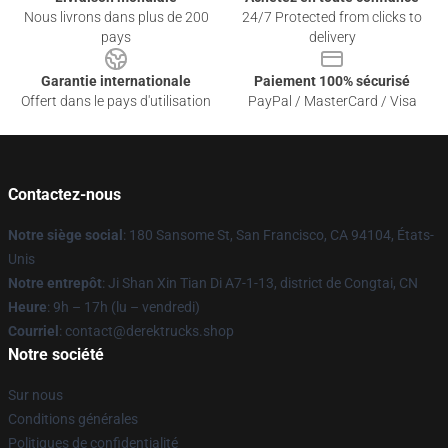
Nous livrons dans plus de 200
24/7 Protected from clicks to
pays
delivery
Garantie internationale
Paiement 100% sécurisé
Offert dans le pays d'utilisation
PayPal / MasterCard / Visa
Contactez-nous
Notre siège social
: 180 Sansome St, San Francisco, CA 94104, États-
Unis
Notre entrepôt
: Ji Shan Xin Tian Di A7-1-13, district de Congtai, CN
Heure
: 9h – 17h (lu – vendredi)
Courriel
: contact@derektrucks.shop
Notre société
Sur nous
Conditions générales
Politiques de confidentialité