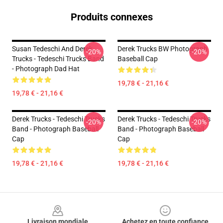
Produits connexes
Susan Tedeschi And Derek
Derek Trucks BW Photograph
-20%
-20%
Trucks - Tedeschi Trucks Band
Baseball Cap
- Photograph Dad Hat
19,78 € - 21,16 €
19,78 € - 21,16 €
Derek Trucks - Tedeschi Trucks
Derek Trucks - Tedeschi Trucks
-20%
-20%
Band - Photograph Baseball
Band - Photograph Baseball
Cap
Cap
19,78 € - 21,16 €
19,78 € - 21,16 €
Footer
Livraison mondiale
Achetez en toute confiance