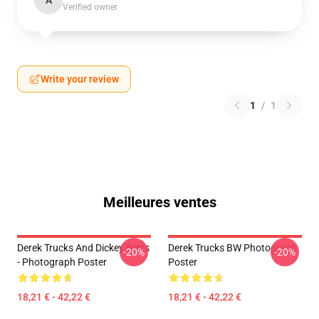
A
Verified owner
Write your review
1
/
1
Meilleures ventes
Derek Trucks And Dickey Betts
Derek Trucks BW Photograph
-20%
-20%
- Photograph Poster
Poster
18,21 € - 42,22 €
18,21 € - 42,22 €