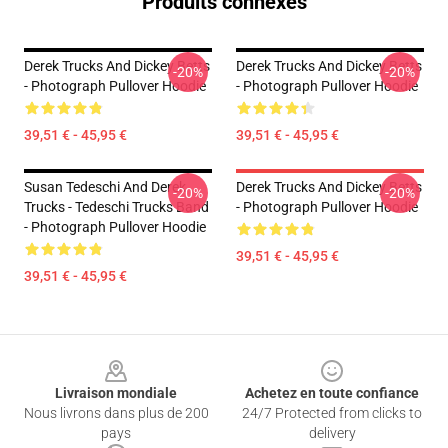
Produits connexes
Derek Trucks And Dickey Betts
Derek Trucks And Dickey Betts
-20%
-20%
- Photograph Pullover Hoodie
- Photograph Pullover Hoodie
39,51 € - 45,95 €
39,51 € - 45,95 €
Susan Tedeschi And Derek
Derek Trucks And Dickey Betts
-20%
-20%
Trucks - Tedeschi Trucks Band
- Photograph Pullover Hoodie
- Photograph Pullover Hoodie
39,51 € - 45,95 €
39,51 € - 45,95 €
Footer
Livraison mondiale
Achetez en toute confiance
Nous livrons dans plus de 200
24/7 Protected from clicks to
pays
delivery