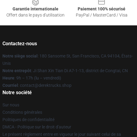
Garantie internationale
Paiement 100% sécurisé
Offert dans le pays d'utilisation
PayPal / MasterCard / Visa
Contactez-nous
Notre siège social
: 180 Sansome St, San Francisco, CA 94104, États-
Unis
Notre entrepôt
: Ji Shan Xin Tian Di A7-1-13, district de Congtai, CN
Heure
: 9h – 17h (lu – vendredi)
Courriel
: contact@derektrucks.shop
Notre société
Sur nous
Conditions générales
Politiques de confidentialité
DMCA - Politique sur le droit d'auteur
Le présent règlement entre en vigueur le jour suivant celui de sa