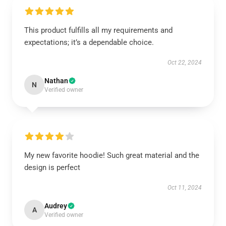
This product fulfills all my requirements and
expectations; it’s a dependable choice.
Oct 22, 2024
Nathan
N
Verified owner
My new favorite hoodie! Such great material and the
design is perfect
Oct 11, 2024
Audrey
A
Verified owner