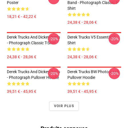
Poster
Band - Photograph Classic T-
Shirt
18,21 € - 42,22 €
24,38 € - 28,06 €
Derek Trucks And Dickey Betts
Derek Trucks V5 Essential T-
-20%
-20%
- Photograph Classic T-Shirt
Shirt
24,38 € - 28,06 €
24,38 € - 28,06 €
Derek Trucks And Dickey Betts
Derek Trucks BW Photograph
-20%
-20%
- Photograph Pullover Hoodie
Pullover Hoodie
39,51 € - 45,95 €
39,51 € - 45,95 €
VOIR PLUS