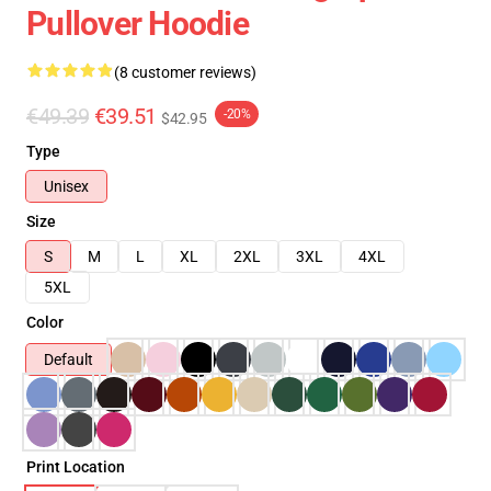
Pullover Hoodie
(8 customer reviews)
€49.39
€39.51
-20%
$42.95
Type
Unisex
Size
S
M
L
XL
2XL
3XL
4XL
5XL
Color
Default
Print Location