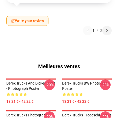
Write your review
1
/
2
Meilleures ventes
Derek Trucks And Dickey Betts
Derek Trucks BW Photograph
-20%
-20%
- Photograph Poster
Poster
18,21 € - 42,22 €
18,21 € - 42,22 €
Derek Trucks Photograph
Derek Trucks - Tedeschi Trucks
-20%
-20%