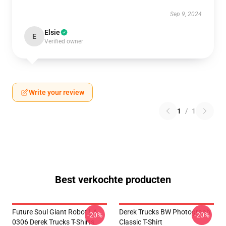
Sep 9, 2024
Elsie
E
Verified owner
Write your review
1
/
1
Best verkochte producten
Future Soul Giant Robot LA
Derek Trucks BW Photograph
-20%
-20%
0306 Derek Trucks T-Shirts
Classic T-Shirt