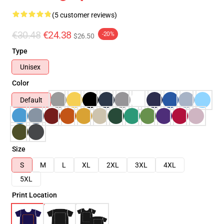
(5 customer reviews)
€30.48
€24.38
-20%
$26.50
Type
Unisex
Color
Default
Size
S
M
L
XL
2XL
3XL
4XL
5XL
Print Location