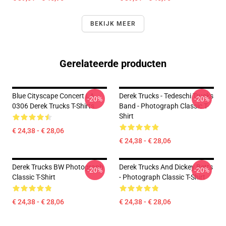
BEKIJK MEER
Gerelateerde producten
Blue Cityscape Concert LA
Derek Trucks - Tedeschi Trucks
-20%
-20%
0306 Derek Trucks T-Shirts
Band - Photograph Classic T-
Shirt
€ 24,38 - € 28,06
€ 24,38 - € 28,06
Derek Trucks BW Photograph
Derek Trucks And Dickey Betts
-20%
-20%
Classic T-Shirt
- Photograph Classic T-Shirt
€ 24,38 - € 28,06
€ 24,38 - € 28,06