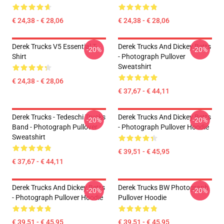
€ 24,38 - € 28,06
€ 24,38 - € 28,06
Derek Trucks V5 Essential T-
Derek Trucks And Dickey Betts
-20%
-20%
Shirt
- Photograph Pullover
Sweatshirt
€ 24,38 - € 28,06
€ 37,67 - € 44,11
Derek Trucks - Tedeschi Trucks
Derek Trucks And Dickey Betts
-20%
-20%
Band - Photograph Pullover
- Photograph Pullover Hoodie
Sweatshirt
€ 39,51 - € 45,95
€ 37,67 - € 44,11
Derek Trucks And Dickey Betts
Derek Trucks BW Photograph
-20%
-20%
- Photograph Pullover Hoodie
Pullover Hoodie
€ 39,51 - € 45,95
€ 39,51 - € 45,95