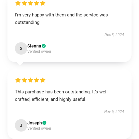
I’m very happy with them and the service was
outstanding.
Dec 3, 2024
Sienna
S
Verified owner
This purchase has been outstanding. It’s well-
crafted, efficient, and highly useful.
Nov 6, 2024
Joseph
J
Verified owner