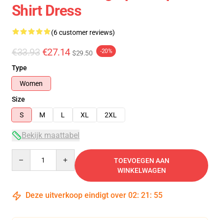
Shirt Dress
(6 customer reviews)
€33.93
€27.14
-20%
$29.50
Type
Women
Size
S
M
L
XL
2XL
Bekijk maattabel
Quantity
TOEVOEGEN AAN
WINKELWAGEN
Deze uitverkoop eindigt over
02
:
21
:
54