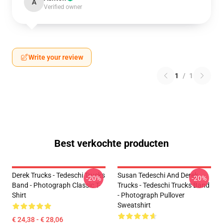
A
Verified owner
Write your review
1
/
1
Best verkochte producten
Derek Trucks - Tedeschi Trucks
Susan Tedeschi And Derek
-20%
-20%
Band - Photograph Classic T-
Trucks - Tedeschi Trucks Band
Shirt
- Photograph Pullover
Sweatshirt
€ 24,38 - € 28,06