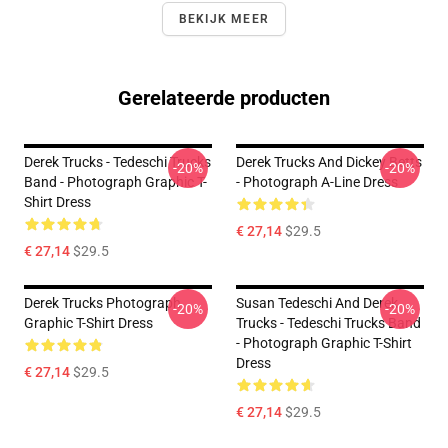
BEKIJK MEER
Gerelateerde producten
Derek Trucks - Tedeschi Trucks
Derek Trucks And Dickey Betts
-20%
-20%
Band - Photograph Graphic T-
- Photograph A-Line Dress
Shirt Dress
€ 27,14
$29.5
€ 27,14
$29.5
Derek Trucks Photograph
Susan Tedeschi And Derek
-20%
-20%
Graphic T-Shirt Dress
Trucks - Tedeschi Trucks Band
- Photograph Graphic T-Shirt
Dress
€ 27,14
$29.5
€ 27,14
$29.5