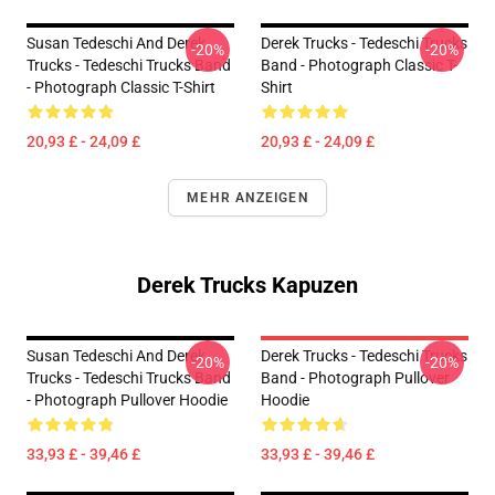
Susan Tedeschi And Derek
Derek Trucks - Tedeschi Trucks
-20%
-20%
Trucks - Tedeschi Trucks Band
Band - Photograph Classic T-
- Photograph Classic T-Shirt
Shirt
20,93 £ - 24,09 £
20,93 £ - 24,09 £
MEHR ANZEIGEN
Derek Trucks Kapuzen
Susan Tedeschi And Derek
Derek Trucks - Tedeschi Trucks
-20%
-20%
Trucks - Tedeschi Trucks Band
Band - Photograph Pullover
- Photograph Pullover Hoodie
Hoodie
33,93 £ - 39,46 £
33,93 £ - 39,46 £