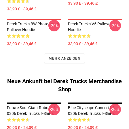
33,93 £ - 39,46 £
33,93 £ - 39,46 £
Derek Trucks BW Photograph
Derek Trucks V5 Pullover
-20%
-20%
Pullover Hoodie
Hoodie
33,93 £ - 39,46 £
33,93 £ - 39,46 £
MEHR ANZEIGEN
Neue Ankunft bei Derek Trucks Merchandise
Shop
Future Soul Giant Robot LA
Blue Cityscape Concert LA
-20%
-20%
0306 Derek Trucks T-Shirts
0306 Derek Trucks T-Shirts
20,93 £ - 24,09 £
20,93 £ - 24,09 £