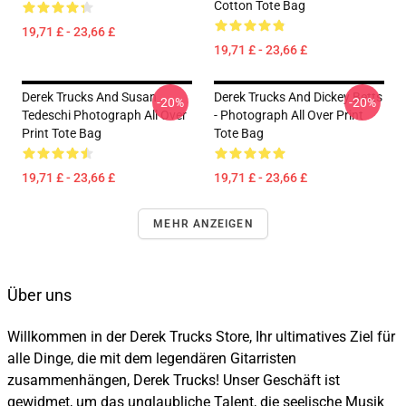
Cotton Tote Bag
19,71 £ - 23,66 £
19,71 £ - 23,66 £
Derek Trucks And Susan
Derek Trucks And Dickey Betts
-20%
-20%
Tedeschi Photograph All Over
- Photograph All Over Print
Print Tote Bag
Tote Bag
19,71 £ - 23,66 £
19,71 £ - 23,66 £
MEHR ANZEIGEN
Über uns
Willkommen in der Derek Trucks Store, Ihr ultimatives Ziel für
alle Dinge, die mit dem legendären Gitarristen
zusammenhängen, Derek Trucks! Unser Geschäft ist
gewidmet, um das unglaubliche Talent, die seelische Musik