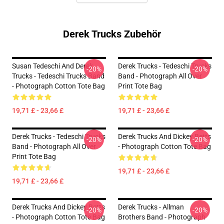
Derek Trucks Zubehör
Susan Tedeschi And Derek
Derek Trucks - Tedeschi Trucks
-20%
-20%
Trucks - Tedeschi Trucks Band
Band - Photograph All Over
- Photograph Cotton Tote Bag
Print Tote Bag
19,71 £ - 23,66 £
19,71 £ - 23,66 £
Derek Trucks - Tedeschi Trucks
Derek Trucks And Dickey Betts
-20%
-20%
Band - Photograph All Over
- Photograph Cotton Tote Bag
Print Tote Bag
19,71 £ - 23,66 £
19,71 £ - 23,66 £
Derek Trucks And Dickey Betts
Derek Trucks - Allman
-20%
-20%
- Photograph Cotton Tote Bag
Brothers Band - Photograph