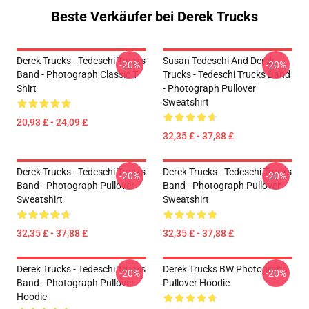
Beste Verkäufer bei Derek Trucks
Derek Trucks - Tedeschi Trucks
Susan Tedeschi And Derek
-20%
-20%
Band - Photograph Classic T-
Trucks - Tedeschi Trucks Band
Shirt
- Photograph Pullover
Sweatshirt
20,93 £ - 24,09 £
32,35 £ - 37,88 £
Derek Trucks - Tedeschi Trucks
Derek Trucks - Tedeschi Trucks
-20%
-20%
Band - Photograph Pullover
Band - Photograph Pullover
Sweatshirt
Sweatshirt
32,35 £ - 37,88 £
32,35 £ - 37,88 £
Derek Trucks - Tedeschi Trucks
Derek Trucks BW Photograph
-20%
-20%
Band - Photograph Pullover
Pullover Hoodie
Hoodie