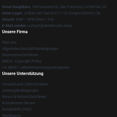
Unser Hauptbüro
: 180 Sansome St, San Francisco, CA 94104, US
Unser Lager
: Ji Shan Xin Tian Di A7-1-13, Congtai District, CN
Geruch
: 9AM – 5PM (Mon – Fri)
E-Mail senden
: contact@derektrucks.shop
Unsere Firma
Über uns
Allgemeine Geschäftsbedingungen
Datenschutzrichtlinien
DMCA - Copyright Policy
CA SB657: Lieferkettentransparenzgesetz
Unsere Unterstützung
Versand und Lieferrichtlinien
Zahlungsbedingungen
Return & Refund Richtlinien
Kontaktieren Sie uns
Kundenhilfe (FAQ)
Werdegang