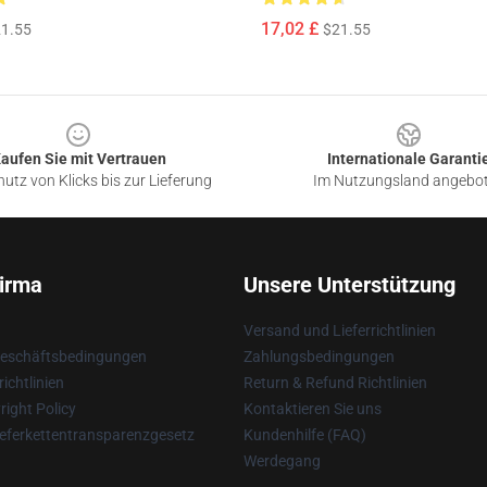
17,02 £
1.55
$21.55
aufen Sie mit Vertrauen
Internationale Garanti
utz von Klicks bis zur Lieferung
Im Nutzungsland angebo
irma
Unsere Unterstützung
Versand und Lieferrichtlinien
Geschäftsbedingungen
Zahlungsbedingungen
ichtlinien
Return & Refund Richtlinien
ight Policy
Kontaktieren Sie uns
eferkettentransparenzgesetz
Kundenhilfe (FAQ)
Werdegang