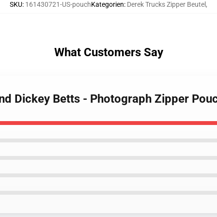
SKU
:
161430721-US-pouch
Kategorien
:
Derek Trucks Zipper Beutel
,
What Customers Say
and Dickey Betts - Photograph Zipper Pou