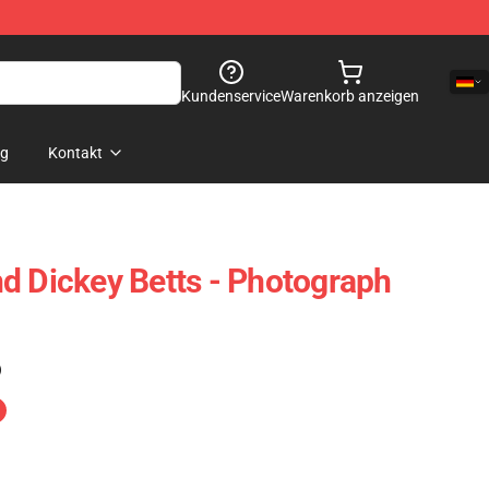
Kundenservice
Warenkorb anzeigen
og
Kontakt
d Dickey Betts - Photograph
)