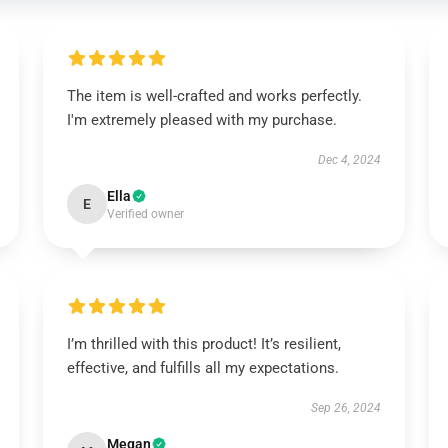
The item is well-crafted and works perfectly.
I'm extremely pleased with my purchase.
Dec 4, 2024
Ella
E
Verified owner
I’m thrilled with this product! It’s resilient,
effective, and fulfills all my expectations.
Sep 26, 2024
Megan