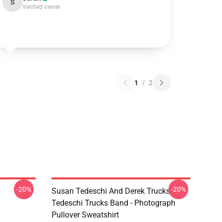
S
Verified owner
1
/
2
-20%
-20%
Susan Tedeschi And Derek Trucks -
Tedeschi Trucks Band - Photograph
Pullover Sweatshirt