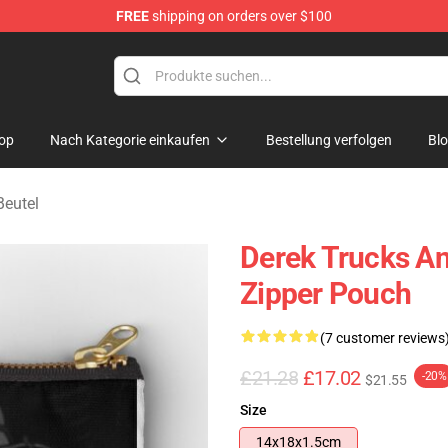
FREE
shipping on orders over $100
e Shop
op
Nach Kategorie einkaufen
Bestellung verfolgen
Bl
Beutel
Derek Trucks An
Zipper Pouch
(7 customer reviews
£21.28
£17.02
-20%
$21.55
Size
14x18x1.5cm