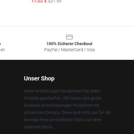
17,02 £
$21.55
e
100% Sicherer Checkout
ten
PayPal / MasterCard / Visa
Unser Shop
Unser erstklassiges Designteam hat jedes
Produkt geschaffen. Wir haben eine große
Auswahl an hochwertigen Produkten mit
attraktiven Designs. Diese sind nicht nur für die
Anzeige Ihres persönlichen Flairs auf einer
täglichen Basis.