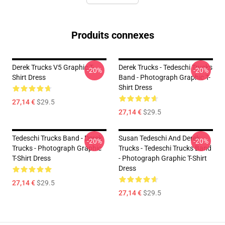
Produits connexes
Derek Trucks V5 Graphic T-
Derek Trucks - Tedeschi Trucks
-20%
-20%
Shirt Dress
Band - Photograph Graphic T-
Shirt Dress
27,14 €
$29.5
27,14 €
$29.5
Tedeschi Trucks Band - Derek
Susan Tedeschi And Derek
-20%
-20%
Trucks - Photograph Graphic
Trucks - Tedeschi Trucks Band
T-Shirt Dress
- Photograph Graphic T-Shirt
Dress
27,14 €
$29.5
27,14 €
$29.5