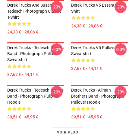
Derek Trucks And Susan
Derek Trucks V5 Essential T-
-20%
-20%
Tedeschi Photograph Classic
Shirt
T-Shirt
24,38 € - 28,06 €
24,38 € - 28,06 €
Derek Trucks - Tedeschi Trucks
Derek Trucks V5 Pullover
-20%
-20%
Band - Photograph Pullover
Sweatshirt
Sweatshirt
37,67 € - 44,11 €
37,67 € - 44,11 €
Derek Trucks - Tedeschi Trucks
Derek Trucks - Allman
-20%
-20%
Band - Photograph Pullover
Brothers Band - Photograph
Hoodie
Pullover Hoodie
39,51 € - 45,95 €
39,51 € - 45,95 €
VOIR PLUS