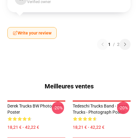
Verified owner
Write your review
1
/
2
Meilleures ventes
Derek Trucks BW Photograph
Tedeschi Trucks Band - Derek
-20%
-20%
Poster
Trucks - Photograph Poster
18,21 € - 42,22 €
18,21 € - 42,22 €