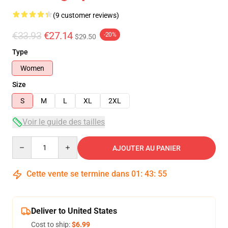
(9 customer reviews)
€33.93
€27.14
-20%
$29.50
Type
Women
Size
S
M
L
XL
2XL
Voir le guide des tailles
Quantity
AJOUTER AU PANIER
Cette vente se termine dans
01
:
43
:
54
Deliver to United States
Cost to ship:
$6.99