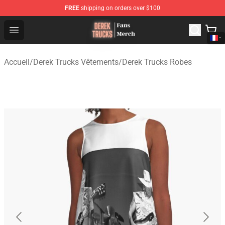
FREE
shipping on orders over $100
Derek Trucks Store - Official Derek Trucks Merchandise 
Open menu
Accueil
/
Derek Trucks Vêtements
/
Derek Trucks Robes