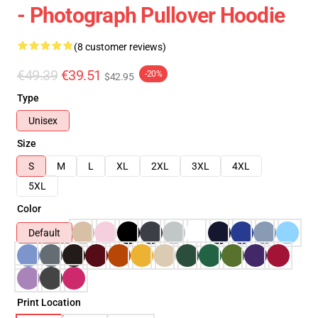
- Photograph Pullover Hoodie
(8 customer reviews)
€49.39
€39.51
-20%
$42.95
Type
Unisex
Size
S
M
L
XL
2XL
3XL
4XL
5XL
Color
Default
Print Location