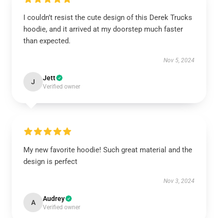
I couldn’t resist the cute design of this Derek Trucks
hoodie, and it arrived at my doorstep much faster
than expected.
Nov 5, 2024
Jett
J
Verified owner
My new favorite hoodie! Such great material and the
design is perfect
Nov 3, 2024
Audrey
A
Verified owner