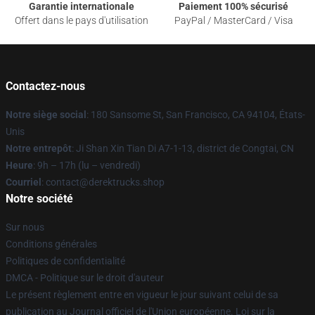
Garantie internationale
Paiement 100% sécurisé
Offert dans le pays d'utilisation
PayPal / MasterCard / Visa
Contactez-nous
Notre siège social
: 180 Sansome St, San Francisco, CA 94104, États-
Unis
Notre entrepôt
: Ji Shan Xin Tian Di A7-1-13, district de Congtai, CN
Heure
: 9h – 17h (lu – vendredi)
Courriel
: contact@derektrucks.shop
Notre société
Sur nous
Conditions générales
Politiques de confidentialité
DMCA - Politique sur le droit d'auteur
Le présent règlement entre en vigueur le jour suivant celui de sa
publication au Journal officiel de l'Union européenne. Loi sur la