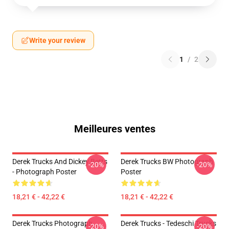
Write your review
1
/
2
Meilleures ventes
Derek Trucks And Dickey Betts
Derek Trucks BW Photograph
-20%
-20%
- Photograph Poster
Poster
18,21 € - 42,22 €
18,21 € - 42,22 €
Derek Trucks Photograph
Derek Trucks - Tedeschi Trucks
-20%
-20%