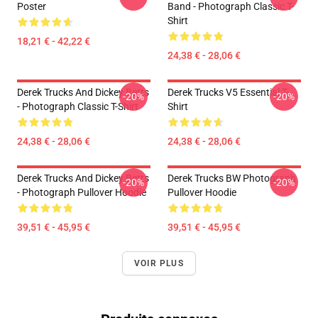
Poster
Band - Photograph Classic T-
Shirt
18,21 € - 42,22 €
24,38 € - 28,06 €
Derek Trucks And Dickey Betts
Derek Trucks V5 Essential T-
-20%
-20%
- Photograph Classic T-Shirt
Shirt
24,38 € - 28,06 €
24,38 € - 28,06 €
Derek Trucks And Dickey Betts
Derek Trucks BW Photograph
-20%
-20%
- Photograph Pullover Hoodie
Pullover Hoodie
39,51 € - 45,95 €
39,51 € - 45,95 €
VOIR PLUS