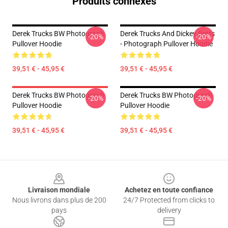
Produits connexes
Derek Trucks BW Photograph
Derek Trucks And Dickey Betts
-20%
-20%
Pullover Hoodie
- Photograph Pullover Hoodie
39,51 € - 45,95 €
39,51 € - 45,95 €
Derek Trucks BW Photograph
Derek Trucks BW Photograph
-20%
-20%
Pullover Hoodie
Pullover Hoodie
39,51 € - 45,95 €
39,51 € - 45,95 €
Footer
Livraison mondiale
Achetez en toute confiance
Nous livrons dans plus de 200
24/7 Protected from clicks to
pays
delivery