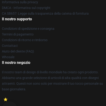
Informativa sulla privacy
DMCA - Informativa sul copyright
CA SB657: Legge sulla trasparenza della catena di fornitura
Il nostro supporto
Condizioni di spedizione e consegna
Termini di pagamento
Condizioni di ritorno e rimborso
Contattaci
Aiuto del cliente (FAQ)
Whosale
Il nostro negozio
Il nostro team di design di livello mondiale ha creato ogni prodotto.
Abbiamo una grande selezione di articoli di alta qualità con disegni
attraenti. Questi non sono solo per mostrare il tuo tocco personale su
base giornaliera.