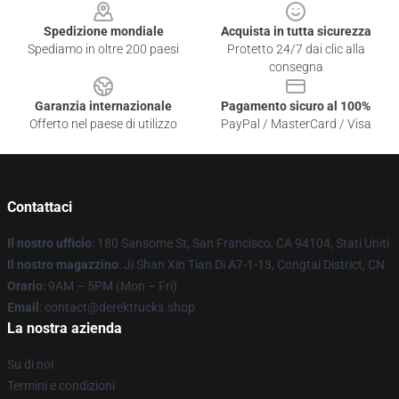
Spedizione mondiale
Acquista in tutta sicurezza
Spediamo in oltre 200 paesi
Protetto 24/7 dai clic alla
consegna
Garanzia internazionale
Pagamento sicuro al 100%
Offerto nel paese di utilizzo
PayPal / MasterCard / Visa
Contattaci
Il nostro ufficio
: 180 Sansome St, San Francisco, CA 94104, Stati Uniti
Il nostro magazzino
: Ji Shan Xin Tian Di A7-1-13, Congtai District, CN
Orario
: 9AM – 5PM (Mon – Fri)
Email
: contact@derektrucks.shop
La nostra azienda
Su di noi
Termini e condizioni