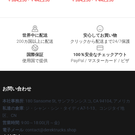
￥384,250 - ￥442,250
￥384,250 - ￥442,250
Footer
世界中に配送
安心してお買い物
200カ国以上に配送
クリックから配送まで24/7保護
国際保証
100％安全なチェックアウト
使用国で提供
PayPal / マスターカード / ビザ
お問い合わせ
本社事務所
: 180 Sansome St, サンフランシスコ, CA 94104, アメリカ
私達の倉庫
: ジ・シャン・シン・タイディA7-1-13、コンジタイ地
区、CN
営業時間
: 9:00～18:00(月～金)
電子メール
: contact@derektrucks.shop