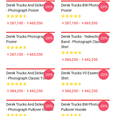
Derek Trucks And Dickey Betts
Derek Trucks BW Photograph
-20%
-20%
- Photograph Poster
Poster
￥287,100 - ￥665,550
￥287,100 - ￥665,550
Derek Trucks Photograph
Derek Trucks - Tedeschi Trucks
-20%
-20%
Poster
Band - Photograph Classic T-
Shirt
￥287,100 - ￥665,550
￥384,250 - ￥442,250
Derek Trucks And Dickey Betts
Derek Trucks V5 Essential T-
-20%
-20%
- Photograph Classic T-Shirt
Shirt
￥384,250 - ￥442,250
￥384,250 - ￥442,250
Derek Trucks And Dickey Betts
Derek Trucks BW Photograph
-20%
-20%
- Photograph Pullover Hoodie
Pullover Hoodie