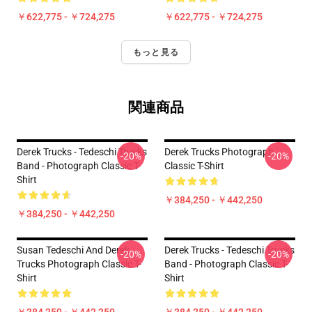
￥622,775 - ￥724,275
￥622,775 - ￥724,275
もっと見る
関連商品
Derek Trucks - Tedeschi Trucks
Derek Trucks Photograph
-20%
-20%
Band - Photograph Classic T-
Classic T-Shirt
Shirt
￥384,250 - ￥442,250
￥384,250 - ￥442,250
Susan Tedeschi And Derek
Derek Trucks - Tedeschi Trucks
-20%
-20%
Trucks Photograph Classic T-
Band - Photograph Classic T-
Shirt
Shirt