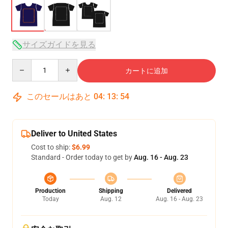
サイズガイドを見る
Quantity
カートに追加
このセールはあと
04
:
13
:
53
Deliver to United States
Cost to ship:
$6.99
Standard - Order today to get by
Aug. 16 - Aug. 23
Production
Shipping
Delivered
Today
Aug. 12
Aug. 16 - Aug. 23