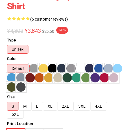
Shirt
(5 customer reviews)
¥4,803
¥3,843
-20%
$26.50
Type
Unisex
Color
Default
Size
S
M
L
XL
2XL
3XL
4XL
5XL
Print Location