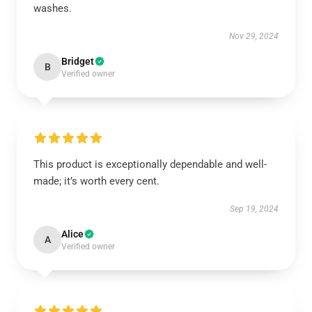
washes.
Nov 29, 2024
Bridget
B
Verified owner
This product is exceptionally dependable and well-
made; it’s worth every cent.
Sep 19, 2024
Alice
A
Verified owner