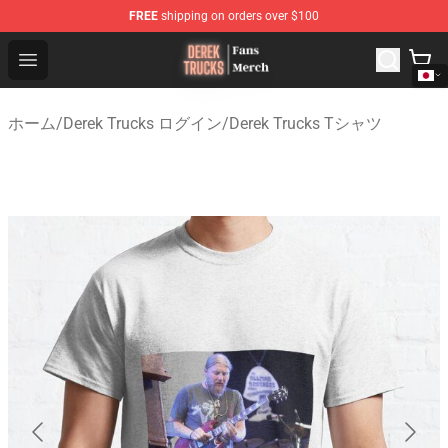
FREE
shipping on orders over $100
Derek Trucks Store - Official Derek Trucks Merchandise 
Open menu
ホーム
/
Derek Trucks ログイン
/
Derek Trucks Tシャツ