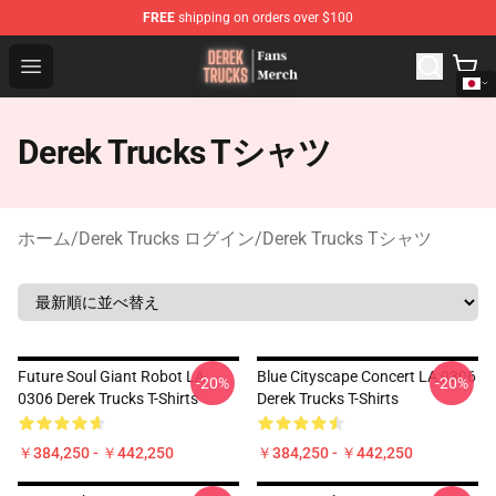
FREE
shipping on orders over $100
Derek Trucks Store - Official Derek Trucks Merchandise 
Open menu
Derek Trucks Tシャツ
ホーム
/
Derek Trucks ログイン
/
Derek Trucks Tシャツ
Future Soul Giant Robot LA
Blue Cityscape Concert LA 0306
-20%
-20%
0306 Derek Trucks T-Shirts
Derek Trucks T-Shirts
￥384,250 - ￥442,250
￥384,250 - ￥442,250