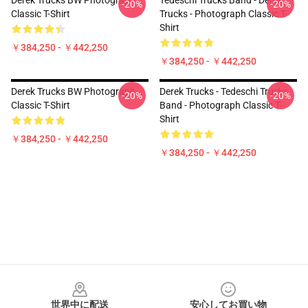
Derek Trucks BW Photograph
Tedeschi Trucks Band - Derek
-20%
-20%
Classic T-Shirt
Trucks - Photograph Classic T-
Shirt
￥384,250 - ￥442,250
￥384,250 - ￥442,250
Derek Trucks BW Photograph
Derek Trucks - Tedeschi Trucks
-20%
-20%
Classic T-Shirt
Band - Photograph Classic T-
Shirt
￥384,250 - ￥442,250
￥384,250 - ￥442,250
Footer
世界中に配送
安心してお買い物