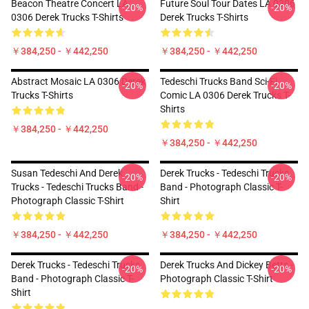
Beacon Theatre Concert LA
Future Soul Tour Dates LA 0306
-20%
-20%
0306 Derek Trucks T-Shirts
Derek Trucks T-Shirts
￥384,250 - ￥442,250
￥384,250 - ￥442,250
Abstract Mosaic LA 0306 Derek
Tedeschi Trucks Band Sci-Fi
-20%
-20%
Trucks T-Shirts
Comic LA 0306 Derek Trucks T-
Shirts
￥384,250 - ￥442,250
￥384,250 - ￥442,250
Susan Tedeschi And Derek
Derek Trucks - Tedeschi Trucks
-20%
-20%
Trucks - Tedeschi Trucks Band -
Band - Photograph Classic T-
Photograph Classic T-Shirt
Shirt
￥384,250 - ￥442,250
￥384,250 - ￥442,250
Derek Trucks - Tedeschi Trucks
Derek Trucks And Dickey Betts -
-20%
-20%
Band - Photograph Classic T-
Photograph Classic T-Shirt
Shirt