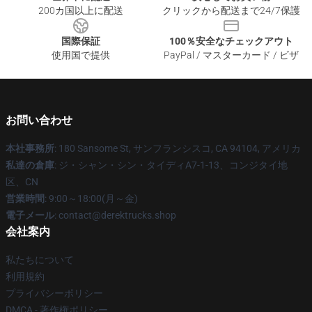
200カ国以上に配送
クリックから配送まで24/7保護
国際保証
100％安全なチェックアウト
使用国で提供
PayPal / マスターカード / ビザ
お問い合わせ
本社事務所
: 180 Sansome St, サンフランシスコ, CA 94104, アメリカ
私達の倉庫
: ジ・シャン・シン・タイディA7-1-13、コンジタイ地
区、CN
営業時間
: 9:00～18:00(月～金)
電子メール
: contact@derektrucks.shop
会社案内
私たちについて
利用規約
プライバシーポリシー
DMCA - 著作権ポリシー