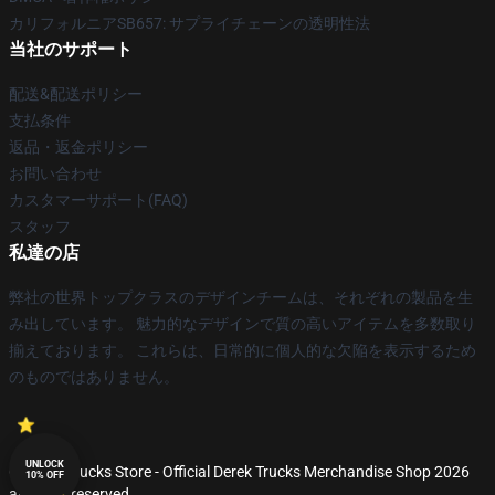
カリフォルニアSB657: サプライチェーンの透明性法
当社のサポート
配送&配送ポリシー
支払条件
返品・返金ポリシー
お問い合わせ
カスタマーサポート(FAQ)
スタッフ
私達の店
弊社の世界トップクラスのデザインチームは、それぞれの製品を生
み出しています。 魅力的なデザインで質の高いアイテムを多数取り
揃えております。 これらは、日常的に個人的な欠陥を表示するため
のものではありません。
UNLOCK
© Derek Trucks Store - Official Derek Trucks Merchandise Shop 2026
10% OFF
all rights reserved