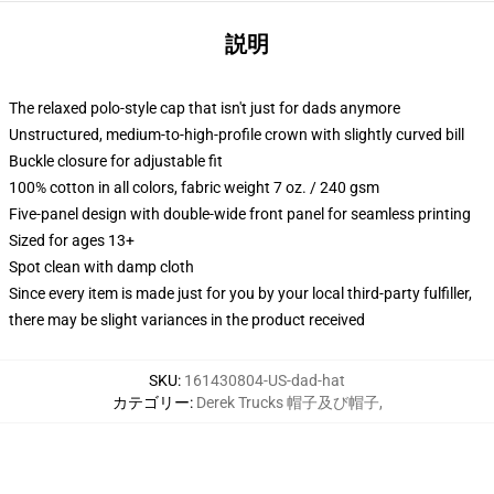
説明
The relaxed polo-style cap that isn't just for dads anymore
Unstructured, medium-to-high-profile crown with slightly curved bill
Buckle closure for adjustable fit
100% cotton in all colors, fabric weight 7 oz. / 240 gsm
Five-panel design with double-wide front panel for seamless printing
Sized for ages 13+
Spot clean with damp cloth
Since every item is made just for you by your local third-party fulfiller,
there may be slight variances in the product received
SKU
:
161430804-US-dad-hat
カテゴリー
:
Derek Trucks 帽子及び帽子
,