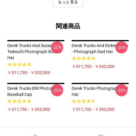
もっと見る
関連商品
Derek Trucks And Susan
Derek Trucks And Dickey Betts
-20%
-20%
Tedeschi Photograph Bucket
- Photograph Dad Hat
Hat
￥311,750 - ￥333,500
￥311,750 - ￥333,500
Derek Trucks BW Photograph
Derek Trucks Photograph Dad
-20%
-20%
Baseball Cap
Hat
￥311,750 - ￥333,500
￥311,750 - ￥333,500
Footer