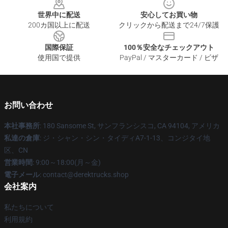
世界中に配送
安心してお買い物
200カ国以上に配送
クリックから配送まで24/7保護
国際保証
100％安全なチェックアウト
使用国で提供
PayPal / マスターカード / ビザ
お問い合わせ
本社事務所
: 180 Sansome St, サンフランシスコ, CA 94104, アメリカ
私達の倉庫
: ジ・シャン・シン・タイディA7-1-13、コンジタイ地
区、CN
営業時間
: 9:00～18:00(月～金)
電子メール
: contact@derektrucks.shop
会社案内
私たちについて
利用規約