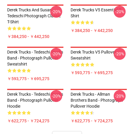
Derek Trucks And Susan
Derek Trucks V5 Essential T-
-20%
-20%
Tedeschi Photograph Classic
Shirt
T-Shirt
￥384,250 - ￥442,250
￥384,250 - ￥442,250
Derek Trucks - Tedeschi Trucks
Derek Trucks V5 Pullover
-20%
-20%
Band - Photograph Pullover
Sweatshirt
Sweatshirt
￥593,775 - ￥695,275
￥593,775 - ￥695,275
Derek Trucks - Tedeschi Trucks
Derek Trucks - Allman
-20%
-20%
Band - Photograph Pullover
Brothers Band - Photograph
Hoodie
Pullover Hoodie
￥622,775 - ￥724,275
￥622,775 - ￥724,275