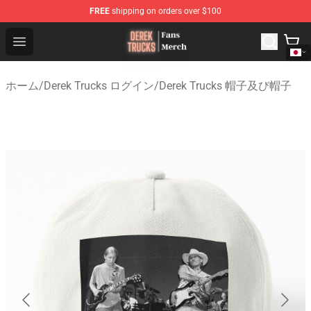
FREE
shipping on orders over $100
Derek Trucks Store - Official Derek Trucks Merchandise 
Open menu
ホーム
/
Derek Trucks ログイン
/
Derek Trucks 帽子及び帽子