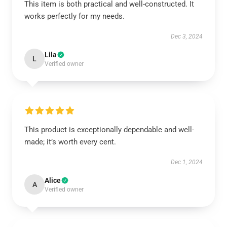
This item is both practical and well-constructed. It
works perfectly for my needs.
Dec 3, 2024
Lila
L
Verified owner
This product is exceptionally dependable and well-
made; it’s worth every cent.
Dec 1, 2024
Alice
A
Verified owner