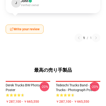
John
J
Verified owner
Write your review
1
/
1
最高の売り手製品
Derek Trucks BW Photograph
Tedeschi Trucks Band - Derek
-20%
-20%
Poster
Trucks - Photograph Poster
￥287,100 - ￥665,550
￥287,100 - ￥665,550