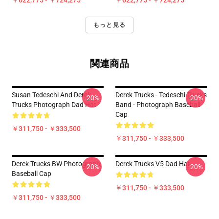
￥622,775 - ￥724,275
￥622,775 - ￥724,275
もっと見る
関連商品
Susan Tedeschi And Derek
Derek Trucks - Tedeschi Trucks
-20%
-20%
Trucks Photograph Dad Hat
Band - Photograph Baseball
Cap
￥311,750 - ￥333,500
￥311,750 - ￥333,500
Derek Trucks BW Photograph
Derek Trucks V5 Dad Hat
-20%
-20%
Baseball Cap
￥311,750 - ￥333,500
￥311,750 - ￥333,500