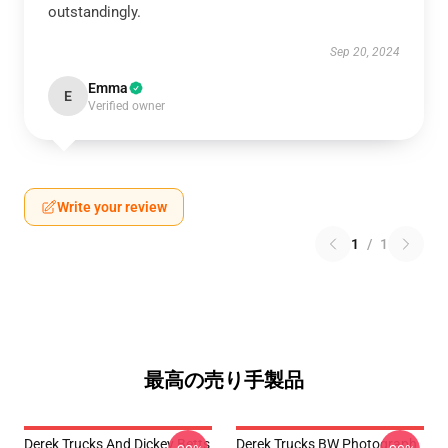
outstandingly.
Sep 20, 2024
Emma
E
Verified owner
Write your review
1
/
1
最高の売り手製品
Derek Trucks And Dickey Betts
Derek Trucks BW Photograph