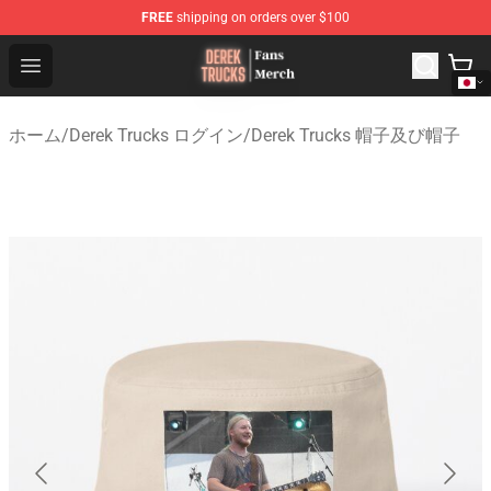
FREE
shipping on orders over $100
Derek Trucks Store - Official Derek Trucks Merchandise 
Open menu
ホーム
/
Derek Trucks ログイン
/
Derek Trucks 帽子及び帽子