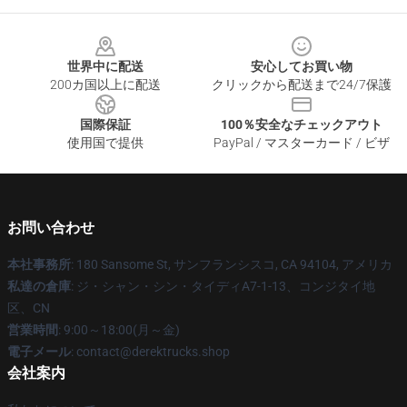
Footer
世界中に配送
安心してお買い物
200カ国以上に配送
クリックから配送まで24/7保護
国際保証
100％安全なチェックアウト
使用国で提供
PayPal / マスターカード / ビザ
お問い合わせ
本社事務所
: 180 Sansome St, サンフランシスコ, CA 94104, アメリカ
私達の倉庫
: ジ・シャン・シン・タイディA7-1-13、コンジタイ地
区、CN
営業時間
: 9:00～18:00(月～金)
電子メール
: contact@derektrucks.shop
会社案内