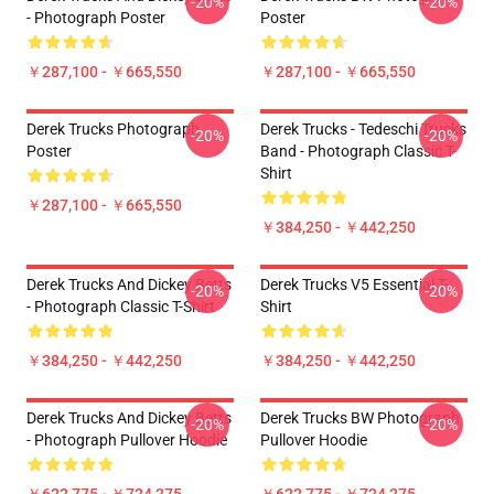
-20%
-20%
- Photograph Poster
Poster
￥287,100 - ￥665,550
￥287,100 - ￥665,550
Derek Trucks Photograph
Derek Trucks - Tedeschi Trucks
-20%
-20%
Poster
Band - Photograph Classic T-
Shirt
￥287,100 - ￥665,550
￥384,250 - ￥442,250
Derek Trucks And Dickey Betts
Derek Trucks V5 Essential T-
-20%
-20%
- Photograph Classic T-Shirt
Shirt
￥384,250 - ￥442,250
￥384,250 - ￥442,250
Derek Trucks And Dickey Betts
Derek Trucks BW Photograph
-20%
-20%
- Photograph Pullover Hoodie
Pullover Hoodie