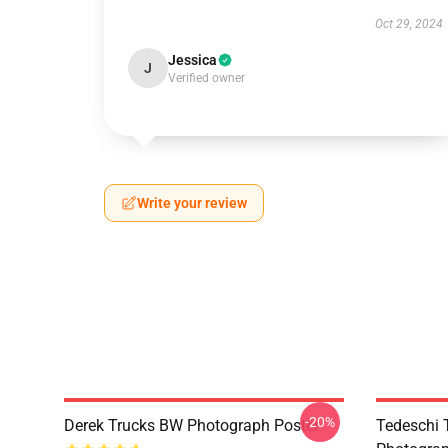
Oct 29, 2024
Jessica
J
Verified owner
Write your review
-20%
Derek Trucks BW Photograph Poster
Tedeschi T