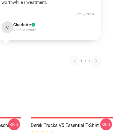
worthwhile investment.
Oct 7, 2024
Charlotte
C
Verified owner
1
/
1
-20%
-20%
eschi
Derek Trucks V5 Essential T-Shirt