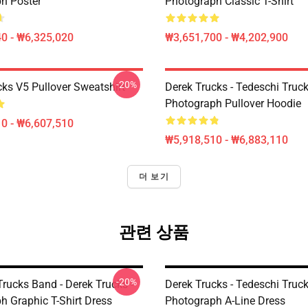
h Poster
Photograph Classic T-Shirt
0 - ₩6,325,020
₩3,651,700 - ₩4,202,900
-20%
cks V5 Pullover Sweatshirt
Derek Trucks - Tedeschi Truc
Photograph Pullover Hoodie
0 - ₩6,607,510
₩5,918,510 - ₩6,883,110
더 보기
관련 상품
-20%
rucks Band - Derek Trucks -
Derek Trucks - Tedeschi Truc
h Graphic T-Shirt Dress
Photograph A-Line Dress