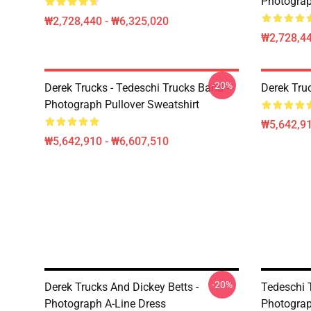
Photograp
₩2,728,440 - ₩6,325,020
₩2,728,44
-20%
Derek Trucks - Tedeschi Trucks Band -
Derek Tru
Photograph Pullover Sweatshirt
₩5,642,91
₩5,642,910 - ₩6,607,510
-20%
Derek Trucks And Dickey Betts -
Tedeschi T
Photograph A-Line Dress
Photograp