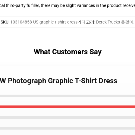
al third-party fulfiller, there may be slight variances in the product receiv
SKU
:
103104858-US-graphic-t-shirt-dress
카테고리
:
Derek Trucks 옷걸이
,
What Customers Say
BW Photograph Graphic T-Shirt Dress