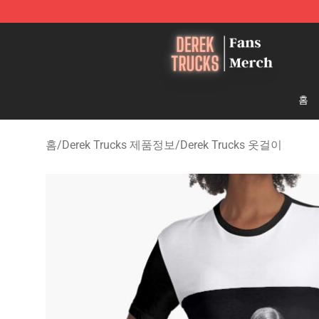
Derek Trucks Store - Official Derek Trucks Merchandis
홈
홈
/
Derek Trucks 제품정보
/
Derek Trucks 옷걸이