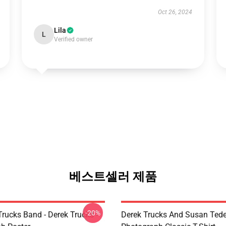
Oct 26, 2024
Lila
L
Verified owner
베스트셀러 제품
-20%
rucks Band - Derek Trucks -
Derek Trucks And Susan Ted