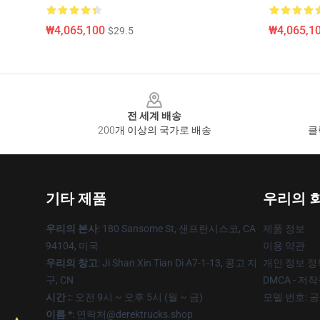
₩4,065,100
₩4,065,1
$29.5
Footer
전 세계 배송
200개 이상의 국가로 배송
클
기타 제품
우리의 
우리의 본사
: 180 Sansome St, 샌프란시스코, CA
제품 정보
94104, 미국
이용 약관
우리의 창고
: Ji Shan Xin Tian Di A7-1-13, 콩고 지
개인 정보 정
구, CN
DMCA - 저
시간 :
: 오전 9시 ~ 오후 5시 (월 ~ 금)
모델 번호: 
이름 *
: 연락처@derektrucks.shop