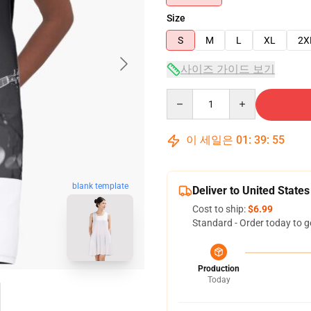
Size
S
M
L
XL
2X
사이즈 가이드 보기
Quantity
이 세일은
01
:
39
:
54
blank template
Deliver to United States
Cost to ship:
$6.99
Standard - Order today to g
Production
Today