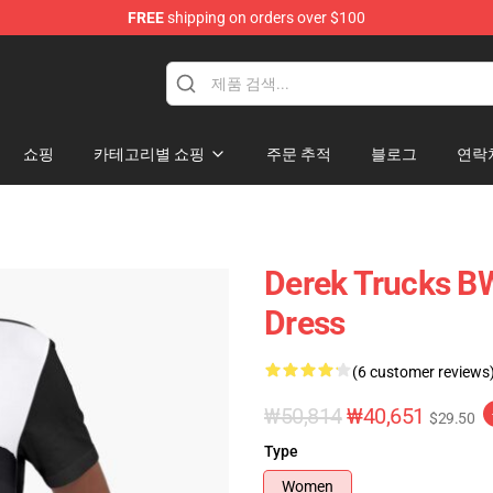
FREE
shipping on orders over $100
e Shop
쇼핑
카테고리별 쇼핑
주문 추적
블로그
연락
Derek Trucks BW
Dress
(6 customer reviews
₩50,814
₩40,651
$29.50
Type
Women