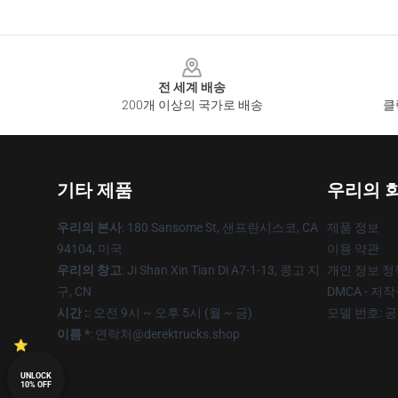
Footer
전 세계 배송
200개 이상의 국가로 배송
클
기타 제품
우리의 
우리의 본사
: 180 Sansome St, 샌프란시스코, CA
제품 정보
94104, 미국
이용 약관
우리의 창고
: Ji Shan Xin Tian Di A7-1-13, 콩고 지
개인 정보 정
구, CN
DMCA - 저
시간 :
: 오전 9시 ~ 오후 5시 (월 ~ 금)
모델 번호: 
이름 *
: 연락처@derektrucks.shop
UNLOCK
10% OFF