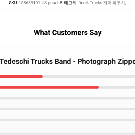
SKU
:
158633191-US-pouch
카테고리
:
Derek Trucks 지퍼 파우치
,
What Customers Say
- Tedeschi Trucks Band - Photograph Zipp