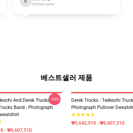
C
Verified owner
베스트셀러 제품
-20%
eschi And Derek Trucks -
Derek Trucks - Tedeschi Truc
Trucks Band - Photograph
Photograph Pullover Sweatsh
weatshirt
₩5,642,910 - ₩6,607,510
0 - ₩6,607,510