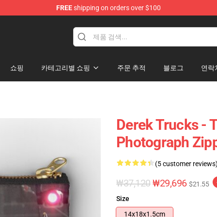
FREE
shipping on orders over $100
e Shop
쇼핑
카테고리별 쇼핑
주문 추적
블로그
연락
Derek Trucks - 
Photograph Zip
(5 customer reviews
₩37,120
₩29,696
$21.55
Size
14x18x1.5cm