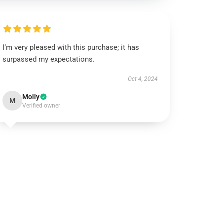
I’m very pleased with this purchase; it has
surpassed my expectations.
Oct 4, 2024
Molly
M
Verified owner