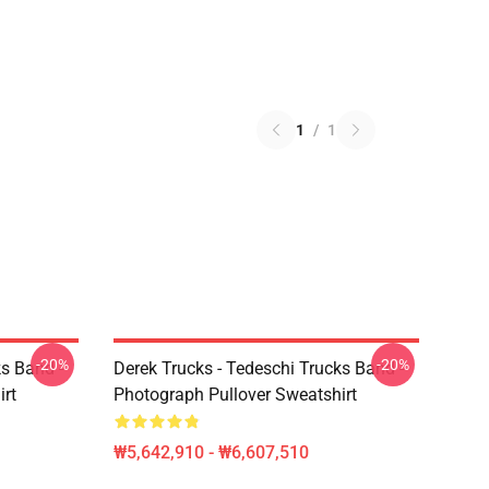
1
/
1
-20%
-20%
ks Band -
Derek Trucks - Tedeschi Trucks Band -
irt
Photograph Pullover Sweatshirt
₩5,642,910 - ₩6,607,510