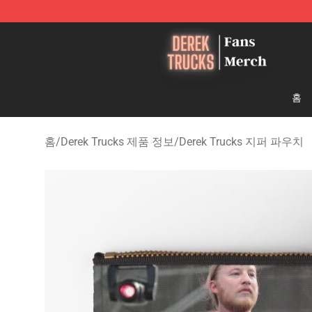
Derek Trucks Store - Official Derek Trucks Merchandis
홈
홈
/
Derek Trucks 제품 정보
/
Derek Trucks 지퍼 파우치