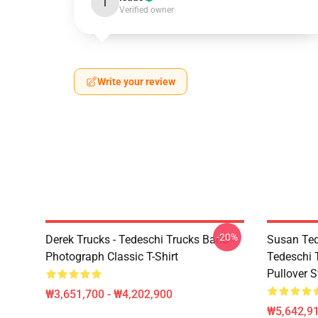
I
Verified owner
Write your review
-20%
Derek Trucks - Tedeschi Trucks Band -
Susan Ted
Photograph Classic T-Shirt
Tedeschi 
Pullover S
₩3,651,700 - ₩4,202,900
₩5,642,91