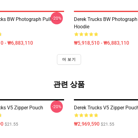
-20%
cks BW Photograph Pullover
Derek Trucks BW Photograph 
Hoodie
0 - ₩6,883,110
₩5,918,510 - ₩6,883,110
더 보기
관련 상품
-20%
cks V5 Zipper Pouch
Derek Trucks V5 Zipper Pouc
90
₩2,969,590
$21.55
$21.55