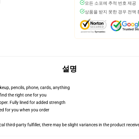
모든 소포에 추적 번호 제공
상품을 받지 못한 경우 전액
설명
akeup, pencils, phone, cards, anything
 find the right one for you
per. Fully lined for added strength
ted for you when you order
al third-party fulfiller, there may be slight variances in the product receiv