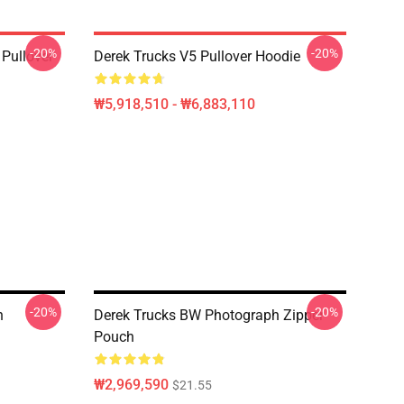
-20%
-20%
Pullover
Derek Trucks V5 Pullover Hoodie
₩5,918,510 - ₩6,883,110
-20%
-20%
h
Derek Trucks BW Photograph Zipper
Pouch
₩2,969,590
$21.55