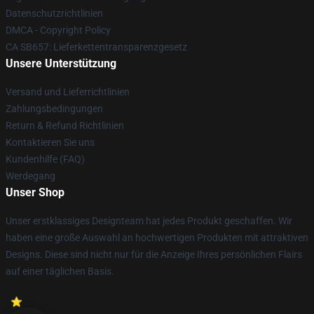
Datenschutzrichtlinien
DMCA - Copyright Policy
CA SB657: Lieferkettentransparenzgesetz
Unsere Unterstützung
Versand und Lieferrichtlinien
Zahlungsbedingungen
Return & Refund Richtlinien
Kontaktieren Sie uns
Kundenhilfe (FAQ)
Werdegang
Unser Shop
Unser erstklassiges Designteam hat jedes Produkt geschaffen. Wir
haben eine große Auswahl an hochwertigen Produkten mit attraktiven
Designs. Diese sind nicht nur für die Anzeige Ihres persönlichen Flairs
auf einer täglichen Basis.