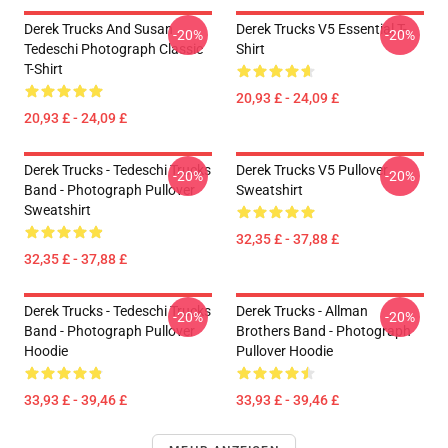
Derek Trucks And Susan
Derek Trucks V5 Essential T-
-20%
-20%
Tedeschi Photograph Classic
Shirt
T-Shirt
20,93 £ - 24,09 £
20,93 £ - 24,09 £
Derek Trucks - Tedeschi Trucks
Derek Trucks V5 Pullover
-20%
-20%
Band - Photograph Pullover
Sweatshirt
Sweatshirt
32,35 £ - 37,88 £
32,35 £ - 37,88 £
Derek Trucks - Tedeschi Trucks
Derek Trucks - Allman
-20%
-20%
Band - Photograph Pullover
Brothers Band - Photograph
Hoodie
Pullover Hoodie
33,93 £ - 39,46 £
33,93 £ - 39,46 £