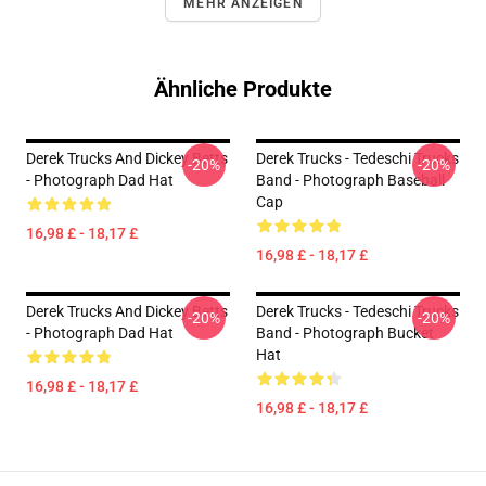
MEHR ANZEIGEN
Ähnliche Produkte
Derek Trucks And Dickey Betts
Derek Trucks - Tedeschi Trucks
-20%
-20%
- Photograph Dad Hat
Band - Photograph Baseball
Cap
16,98 £ - 18,17 £
16,98 £ - 18,17 £
Derek Trucks And Dickey Betts
Derek Trucks - Tedeschi Trucks
-20%
-20%
- Photograph Dad Hat
Band - Photograph Bucket
Hat
16,98 £ - 18,17 £
16,98 £ - 18,17 £
Footer