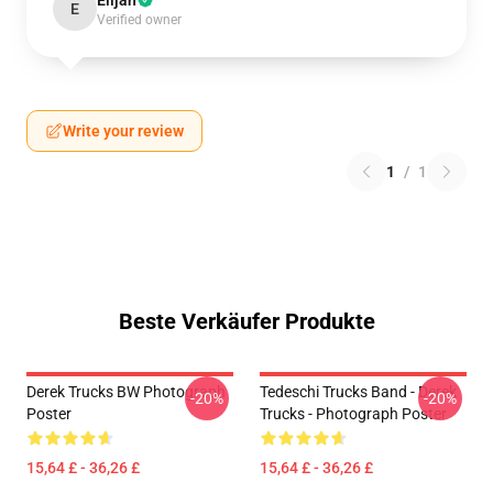
Elijah
E
Verified owner
Write your review
1
/
1
Beste Verkäufer Produkte
Derek Trucks BW Photograph
Tedeschi Trucks Band - Derek
-20%
-20%
Poster
Trucks - Photograph Poster
15,64 £ - 36,26 £
15,64 £ - 36,26 £