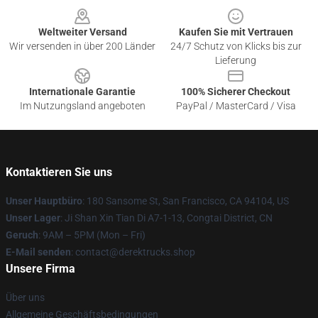
Weltweiter Versand
Kaufen Sie mit Vertrauen
Wir versenden in über 200 Länder
24/7 Schutz von Klicks bis zur
Lieferung
Internationale Garantie
100% Sicherer Checkout
Im Nutzungsland angeboten
PayPal / MasterCard / Visa
Kontaktieren Sie uns
Unser Hauptbüro
: 180 Sansome St, San Francisco, CA 94104, US
Unser Lager
: Ji Shan Xin Tian Di A7-1-13, Congtai District, CN
Geruch
: 9AM – 5PM (Mon – Fri)
E-Mail senden
: contact@derektrucks.shop
Unsere Firma
Über uns
Allgemeine Geschäftsbedingungen