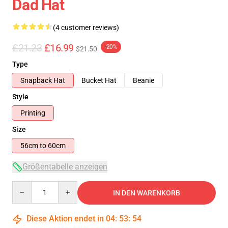
Dad Hat
(4 customer reviews)
£21.23
£16.99
-20%
$21.50
Type
Snapback Hat
Bucket Hat
Beanie
Style
Printing
Size
56cm to 60cm
Größentabelle anzeigen
Quantity
IN DEN WARENKORB
Diese Aktion endet in
04
:
53
:
53