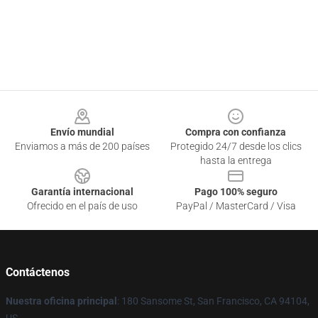
Footer
Envío mundial
Compra con confianza
Enviamos a más de 200 países
Protegido 24/7 desde los clics
hasta la entrega
Garantía internacional
Pago 100% seguro
Ofrecido en el país de uso
PayPal / MasterCard / Visa
Contáctenos
Nuestra oficina principal
: 180 Sansome St, San Francisco, CA 94104,