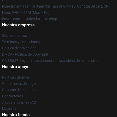
US
Nuestro almacén
: Ji Shan Xin Tian Di A7-1-13, Congtai District, CN
Hora
: 9AM – 5PM (Mon – Fri)
Email
: contact@derektrucks.shop
Nuestra empresa
Sobre nosotros
Términos y condiciones
Política de privacidad
DMCA - Política de Copyright
CA SB657: Ley de transparencia en la cadena de suministro
Nuestro apoyo
Políticas de envío
Condiciones de pago
Políticas de reembolso
Contáctenos
Ayuda al cliente (FAQ)
Mayorista
Nuestra tienda