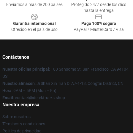
Enviamos a más de 200 países
Protegido 24/7 desde los clics
hasta la entrega
Garantía internacional
Pago 100% seguro
Ofrecido en el país de uso
PayPal / MasterCard / Visa
Contáctenos
Nuestra oficina principal
: 180 Sansome St, San Francisco, CA 94104,
US
Nuestro almacén
: Ji Shan Xin Tian Di A7-1-13, Congtai District, CN
Hora
: 9AM – 5PM (Mon – Fri)
Email
: contact@derektrucks.shop
Nuestra empresa
Sobre nosotros
Términos y condiciones
Política de privacidad