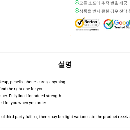
모든 소포에 추적 번호 제공
상품을 받지 못한 경우 전액
설명
akeup, pencils, phone, cards, anything
 find the right one for you
per. Fully lined for added strength
ted for you when you order
al third-party fulfiller, there may be slight variances in the product receiv