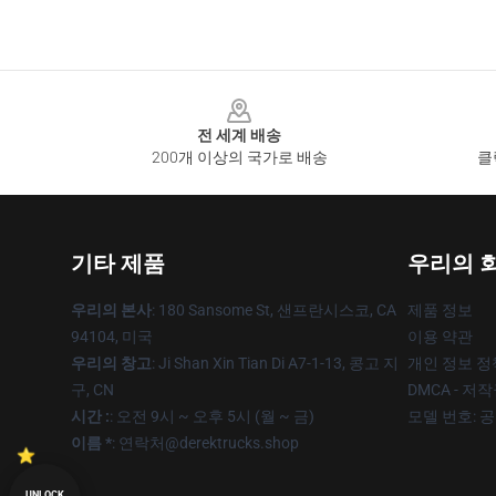
Footer
전 세계 배송
200개 이상의 국가로 배송
클
기타 제품
우리의 
우리의 본사
: 180 Sansome St, 샌프란시스코, CA
제품 정보
94104, 미국
이용 약관
우리의 창고
: Ji Shan Xin Tian Di A7-1-13, 콩고 지
개인 정보 정
구, CN
DMCA - 저
시간 :
: 오전 9시 ~ 오후 5시 (월 ~ 금)
모델 번호: 
이름 *
: 연락처@derektrucks.shop
UNLOCK