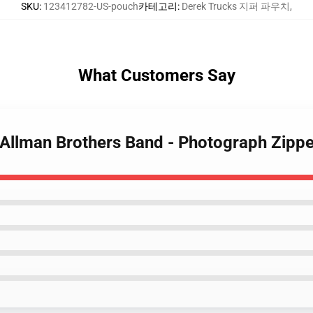
SKU
:
123412782-US-pouch
카테고리
:
Derek Trucks 지퍼 파우치
,
What Customers Say
- Allman Brothers Band - Photograph Zipp