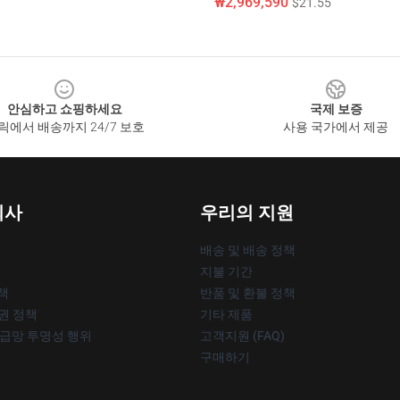
₩2,969,590
$21.55
안심하고 쇼핑하세요
국제 보증
릭에서 배송까지 24/7 보호
사용 국가에서 제공
회사
우리의 지원
배송 및 배송 정책
지불 기간
책
반품 및 환불 정책
작권 정책
기타 제품
공급망 투명성 행위
고객지원 (FAQ)
구매하기