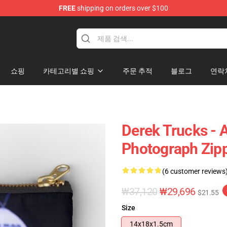
FREE
shipping on orders over $100
e Shop
쇼핑
카테고리별 쇼핑
주문 추적
블로그
연락
Derek Trucks - 
Photograph Zip
(6 customer reviews
₩37,120
₩29,696
$21.55
Size
14x18x1.5cm