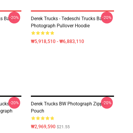
-20%
-20%
ks Band -
Derek Trucks - Tedeschi Trucks Band -
Photograph Pullover Hoodie
₩5,918,510 - ₩6,883,110
-20%
-20%
ucks -
Derek Trucks BW Photograph Zipper
ograph
Pouch
₩2,969,590
$21.55