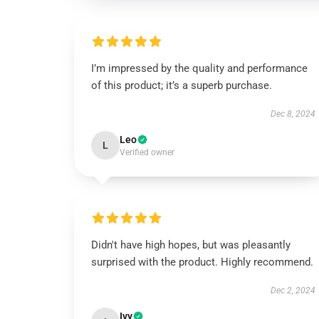
I’m impressed by the quality and performance
of this product; it’s a superb purchase.
Dec 8, 2024
Leo
L
Verified owner
Didn't have high hopes, but was pleasantly
surprised with the product. Highly recommend.
Dec 2, 2024
Ivy