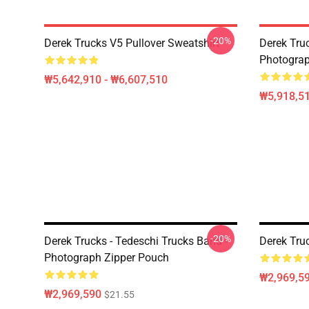
-20%
Derek Trucks V5 Pullover Sweatshirt
Derek Truc
Photograp
₩5,642,910 - ₩6,607,510
₩5,918,51
-20%
Derek Trucks - Tedeschi Trucks Band -
Derek Tru
Photograph Zipper Pouch
₩2,969,5
₩2,969,590
$21.55