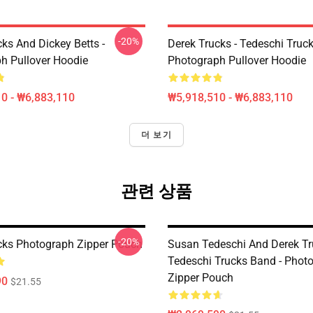
-20%
ks And Dickey Betts -
Derek Trucks - Tedeschi Truc
h Pullover Hoodie
Photograph Pullover Hoodie
0 - ₩6,883,110
₩5,918,510 - ₩6,883,110
더 보기
관련 상품
-20%
cks Photograph Zipper Pouch
Susan Tedeschi And Derek Tr
Tedeschi Trucks Band - Phot
Zipper Pouch
90
$21.55