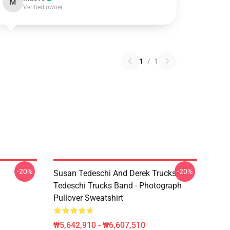
M
Verified owner
1
/
1
-20%
-20%
Susan Tedeschi And Derek Trucks -
Tedeschi Trucks Band - Photograph
Pullover Sweatshirt
₩5,642,910 - ₩6,607,510