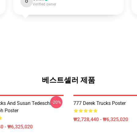
O
Verified owner
베스트셀러 제품
-20%
cks And Susan Tedeschi
777 Derek Trucks Poster
h Poster
₩2,728,440 - ₩6,325,020
0 - ₩6,325,020