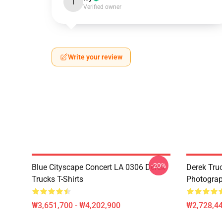
I
Verified owner
Write your review
-20%
Blue Cityscape Concert LA 0306 Derek
Derek Tru
Trucks T-Shirts
Photograp
₩3,651,700 - ₩4,202,900
₩2,728,44