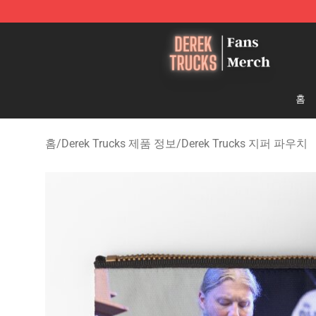
Derek Trucks Store - Official Derek Trucks Merchandis
홈
홈
/
Derek Trucks 제품 정보
/
Derek Trucks 지퍼 파우치