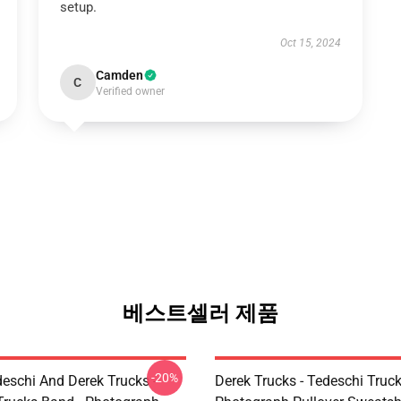
setup.
Oct 15, 2024
Camden
C
Verified owner
베스트셀러 제품
-20%
eschi And Derek Trucks -
Derek Trucks - Tedeschi Truc