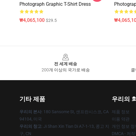
Photograph Graphic T-Shirt Dress
Photograp
₩4,065,100
₩4,065,1
$29.5
Footer
전 세계 배송
200개 이상의 국가로 배송
클
기타 제품
우리의 
우리의 본사
: 180 Sansome St, 샌프란시스코, CA
제품 정보
94104, 미국
이용 약관
우리의 창고
: Ji Shan Xin Tian Di A7-1-13, 콩고 지
개인 정보 정
구, CN
DMCA - 저