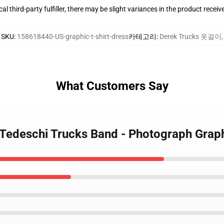
al third-party fulfiller, there may be slight variances in the product receiv
SKU
:
158618440-US-graphic-t-shirt-dress
카테고리
:
Derek Trucks 옷걸이
,
What Customers Say
 Tedeschi Trucks Band - Photograph Graph