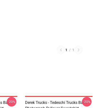
1
/
1
-20%
-20%
ks Band -
Derek Trucks - Tedeschi Trucks Band -