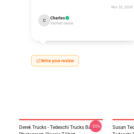
Nov 30, 2024
Charles
C
Verified owner
Write your review
-20%
Derek Trucks - Tedeschi Trucks Band -
Susan Ted