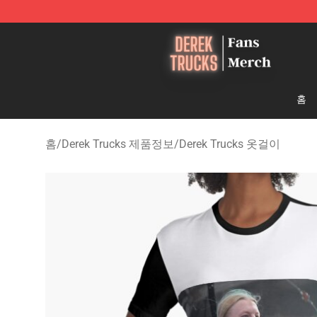
Derek Trucks Store - Official Derek Trucks Merchandis
홈
홈
/
Derek Trucks 제품정보
/
Derek Trucks 옷걸이