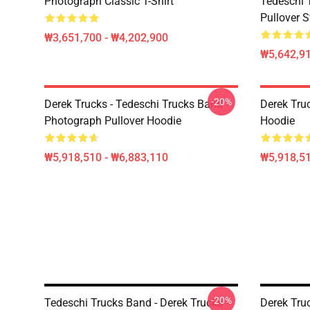
Photograph Classic T-Shirt
Tedeschi 
Pullover S
₩3,651,700 - ₩4,202,900
₩5,642,91
-20%
Derek Trucks - Tedeschi Trucks Band -
Derek Tru
Photograph Pullover Hoodie
Hoodie
₩5,918,510 - ₩6,883,110
₩5,918,51
-20%
Tedeschi Trucks Band - Derek Trucks -
Derek Truc