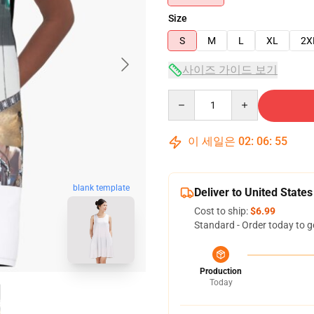
Size
S
M
L
XL
2X
사이즈 가이드 보기
Quantity
이 세일은
02
:
06
:
54
blank template
Deliver to United States
Cost to ship:
$6.99
Standard - Order today to g
Production
Today