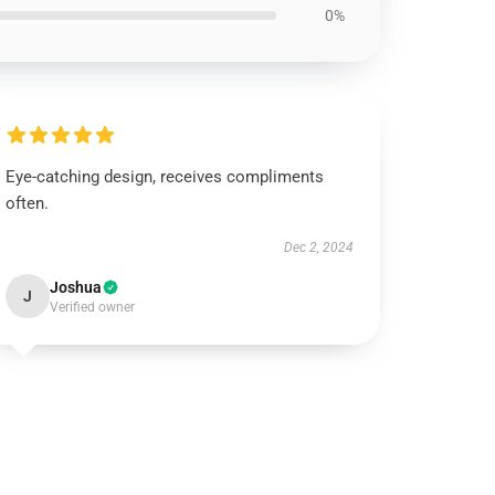
0%
Eye-catching design, receives compliments
often.
Dec 2, 2024
Joshua
J
Verified owner