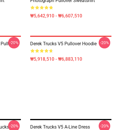
irt
Photograph Pullover Sweatshirt
₩5,642,910 - ₩6,607,510
-20%
-20%
Pullover
Derek Trucks V5 Pullover Hoodie
₩5,918,510 - ₩6,883,110
-20%
-20%
ucks -
Derek Trucks V5 A-Line Dress