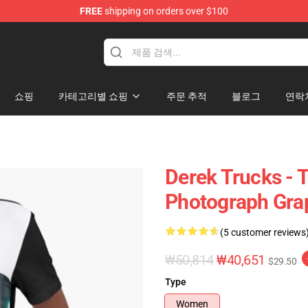
FREE
shipping on orders over $100
e Shop
쇼핑
카테고리별 쇼핑
주문 추적
블로그
연락
Derek Trucks - 
Photograph Grap
(5 customer reviews
₩50,814
₩40,651
$29.50
Type
Women