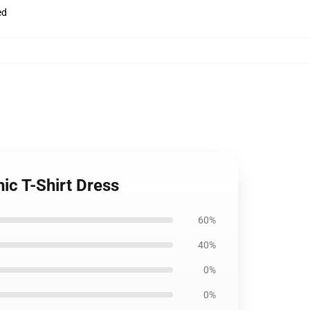
ed
ic T-Shirt Dress
60%
40%
0%
0%