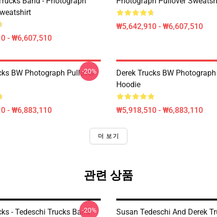
Trucks Band - Photograph
Photograph Pullover Sweatsh
weatshirt
₩5,642,910 - ₩6,607,510
0 - ₩6,607,510
-20%
cks BW Photograph Pullover
Derek Trucks BW Photograph 
Hoodie
0 - ₩6,883,110
₩5,918,510 - ₩6,883,110
더 보기
관련 상품
-20%
ks - Tedeschi Trucks Band -
Susan Tedeschi And Derek Tr